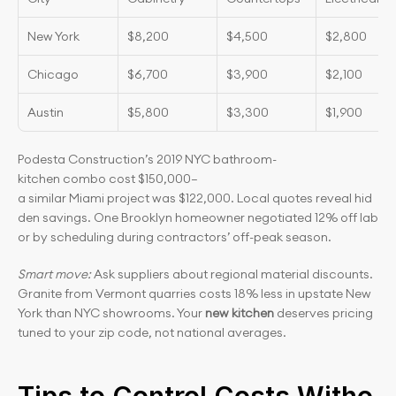
New York
$8,200
$4,500
$2,800
Chicago
$6,700
$3,900
$2,100
Austin
$5,800
$3,300
$1,900
Podesta Construction’s 2019 NYC bathroom-
kitchen combo cost $150,000—
a similar Miami project was $122,000. Local quotes reveal hid
den savings. One Brooklyn homeowner negotiated 12% off lab
or by scheduling during contractors’ off-peak season.
Smart move:
 Ask suppliers about regional material discounts. 
Granite from Vermont quarries costs 18% less in upstate New 
York than NYC showrooms. Your 
new kitchen
 deserves pricing 
tuned to your zip code, not national averages.