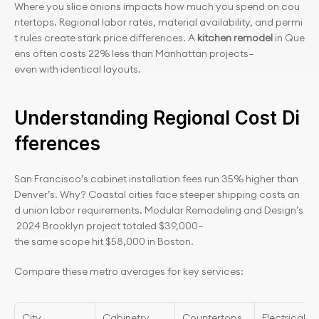
Where you slice onions impacts how much you spend on cou
ntertops. Regional labor rates, material availability, and permi
t rules create stark price differences. A 
kitchen remodel
 in Que
ens often costs 22% less than Manhattan projects—
even with identical layouts.
Understanding Regional Cost Di
fferences
San Francisco’s cabinet installation fees run 35% higher than 
Denver’s. Why? Coastal cities face steeper shipping costs an
d union labor requirements. Modular Remodeling and Design’s
 2024 Brooklyn project totaled $39,000—
the same scope hit $58,000 in Boston.
Compare these metro averages for key services:
City
Cabinetry
Countertops
Electrical