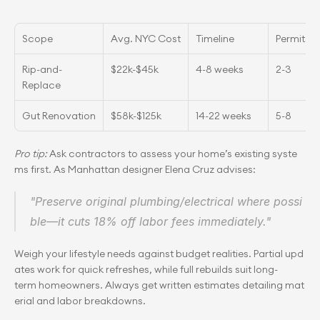
Scope
Avg. NYC Cost
Timeline
Permits 
Rip-and-
$22k-$45k
4-8 weeks
2-3
Replace
Gut Renovation
$58k-$125k
14-22 weeks
5-8
Pro tip:
 Ask contractors to assess your home’s existing syste
ms first. As Manhattan designer Elena Cruz advises:
"Preserve original plumbing/electrical where possi
ble—it cuts 18% off labor fees immediately."
Weigh your lifestyle needs against budget realities. Partial upd
ates work for quick refreshes, while full rebuilds suit long-
term homeowners. Always get written estimates detailing mat
erial and labor breakdowns.