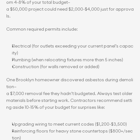
om 4-8% of your total budget—
a $50,000 project could need $2,000-$4,000 just for approva
ls.
Common required permits include:
Electrical (for outlets exceeding your current panel’s capac
ity)
Plumbing (when relocating fixtures more than 5 inches)
Construction (for walls removed or added)
One Brooklyn homeowner discovered asbestos during demoli
tion—
a $7,000 removal fee they hadn’t budgeted. Always test older 
materials before starting work. Contractors recommend setti
ng aside 10-15% of your budget for surprises like:
Upgrading wiring to meet current codes ($1,200-$3,500)
Reinforcing floors for heavy stone countertops ($800+/sec
tion)