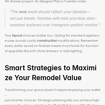
40-drawer project. As designer Marco Fuentes notes:
"The 
end
 result should reflect your lifestyle—
not just trends. Families with kids prioritize stain-
resistant surfaces over Instagram-perfect marble."
Your 
layout
 choices matter too. Opting for standard applianc
e sizes avoids costly 
construction
 modifications. Remember: 
every dollar saved on finishes means more funds for function
al upgrades like soft-close drawers or task lighting.
Smart Strategies to Maximi
ze Your Remodel Value
Transforming your space doesn’t require emptying your wallet
—
just smarter choices. Strategic planning lets you achieve high-