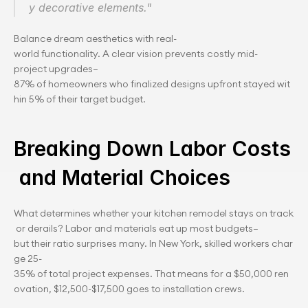
y decorative elements."
Balance dream aesthetics with real-
world functionality. A clear vision prevents costly mid-
project upgrades—
87% of homeowners who finalized designs upfront stayed wit
hin 5% of their target budget.
Breaking Down Labor Costs
 and Material Choices
What determines whether your kitchen remodel stays on track
 or derails? Labor and materials eat up most budgets—
but their ratio surprises many. In New York, skilled workers char
ge 25-
35% of total project expenses. That means for a $50,000 ren
ovation, $12,500-$17,500 goes to installation crews.