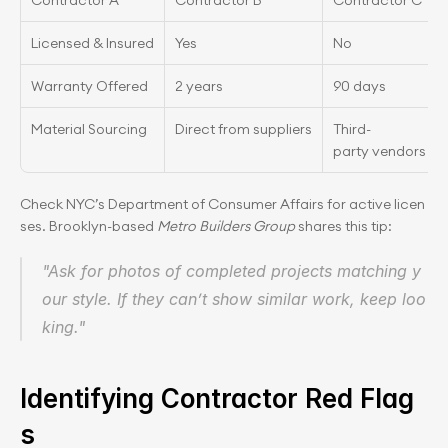
Contractor A
Contractor B
Contractor C
Licensed & Insured
Yes
No
Warranty Offered
2 years
90 days
Material Sourcing
Direct from suppliers
Third-
party vendors
Check NYC’s Department of Consumer Affairs for active licen
ses. Brooklyn-based 
Metro Builders Group
 shares this tip:
"Ask for photos of completed projects matching y
our style. If they can’t show similar work, keep loo
king."
Identifying Contractor Red Flag
s