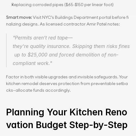
Replacing corroded pipes ($65-$150 per linear foot)
Smart move:
 Visit NYC’s Buildings Department portal before fi
nalizing designs. As licensed contractor Amir Patel notes:
"Permits aren’t red tape—
they’re quality insurance. Skipping them risks fines
 up to $25,000 and forced demolition of non-
compliant work."
Factor in both visible upgrades and invisible safeguards. Your 
kitchen remodel deserves protection from preventable setba
cks—allocate funds accordingly.
Planning Your Kitchen Reno
vation Budget Step-by-Step