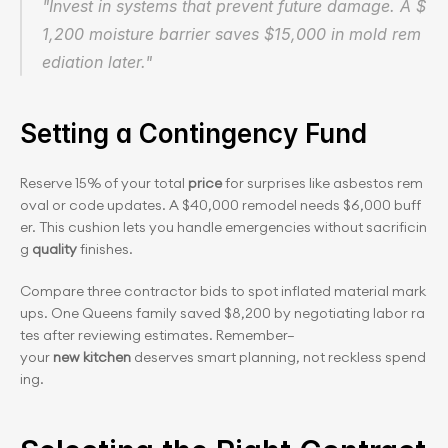
"Invest in systems that prevent future damage. A $
1,200 moisture barrier saves $15,000 in mold rem
ediation later."
Setting a Contingency Fund
Reserve 15% of your total 
price
 for surprises like asbestos rem
oval or code updates. A $40,000 remodel needs $6,000 buff
er. This cushion lets you handle emergencies without sacrificin
g 
quality
 finishes.
Compare three contractor bids to spot inflated material mark
ups. One Queens family saved $8,200 by negotiating labor ra
tes after reviewing estimates. Remember—
your 
new kitchen
 deserves smart planning, not reckless spend
ing.