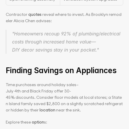
Contractor 
quotes
 reveal where to invest. As Brooklyn remod
eler Alicia Chen advises:
"Homeowners recoup 92% of plumbing/electrical 
costs through increased home value—
DIY decor savings stay in your pocket."
Finding Savings on Appliances
Time purchases around holiday sales—
July 4th and Black Friday offer 30-
45% discounts. Consider floor models at local stores; a State
n Island family saved $2,800 on a slightly scratched refrigerat
or hidden by their 
location
 near the sink.
Explore these 
option
s: