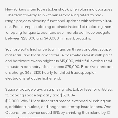
New Yorkers often face sticker shock when planning upgrades
. The term “average” in kitchen remodeling refers to mid-
range projects blending functional updates with selective luxu
ries. For example, refacing cabinets instead of replacing them
 or opting for quartz counters over marble can keep budgets 
between $25,000 and $40,000 in most boroughs.
Your project’s final price tag hinges on three variables: scope, 
materials, and local labor rates. A cosmetic refresh with paint 
and hardware swaps might run $15,000, while full overhauls wi
th custom cabinetry often exceed $75,000. Brooklyn contract
ors charge $65–$120 hourly for skilled tradespeople—
electricians sit at the higher end.
Square footage plays a surprising role. Labor fees for a 150 sq.
ft. cooking space typically add $8,000–
$12,000. Why? More floor area means extended plumbing run
s, additional outlets, and longer countertop installations. One 
Queens homeowner saved 18% by shrinking their island by 12 i