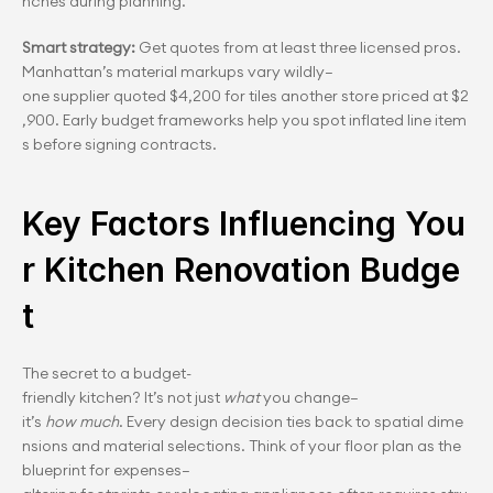
nches during planning.
Smart strategy:
 Get quotes from at least three licensed pros. 
Manhattan’s material markups vary wildly—
one supplier quoted $4,200 for tiles another store priced at $2
,900. Early budget frameworks help you spot inflated line item
s before signing contracts.
Key Factors Influencing You
r Kitchen Renovation Budge
t
The secret to a budget-
friendly kitchen? It’s not just 
what
 you change—
it’s 
how much
. Every design decision ties back to spatial dime
nsions and material selections. Think of your floor plan as the 
blueprint for expenses—