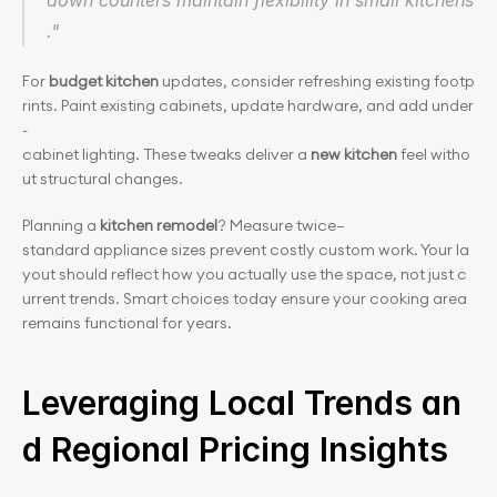
down counters maintain flexibility in small kitchens
."
For 
budget kitchen
 updates, consider refreshing existing footp
rints. Paint existing cabinets, update hardware, and add under
-
cabinet lighting. These tweaks deliver a 
new kitchen
 feel witho
ut structural changes.
Planning a 
kitchen remodel
? Measure twice—
standard appliance sizes prevent costly custom work. Your la
yout should reflect how you actually use the space, not just c
urrent trends. Smart choices today ensure your cooking area 
remains functional for years.
Leveraging Local Trends an
d Regional Pricing Insights