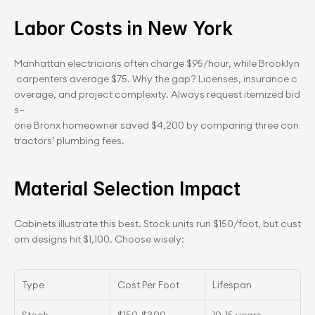
Labor Costs in New York
Manhattan electricians often charge $95/hour, while Brooklyn
 carpenters average $75. Why the gap? Licenses, insurance c
overage, and project complexity. Always request itemized bid
s—
one Bronx homeowner saved $4,200 by comparing three con
tractors’ plumbing fees.
Material Selection Impact
Cabinets illustrate this best. Stock units run $150/foot, but cust
om designs hit $1,100. Choose wisely:
Type
Cost Per Foot
Lifespan