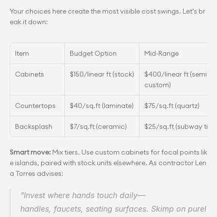
Your choices here create the most visible cost swings. Let’s br
eak it down:
Item
Budget Option
Mid-Range
Cabinets
$150/linear ft (stock)
$400/linear ft (semi-
custom)
Countertops
$40/sq.ft (laminate)
$75/sq.ft (quartz)
Backsplash
$7/sq.ft (ceramic)
$25/sq.ft (subway tile)
Smart move:
 Mix tiers. Use custom cabinets for focal points lik
e islands, paired with stock units elsewhere. As contractor Len
a Torres advises:
"Invest where hands touch daily—
handles, faucets, seating surfaces. Skimp on purel