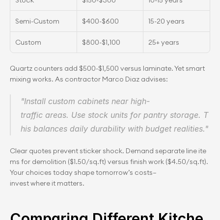
Stock
$150-$300
10-15 years
Semi-Custom
$400-$600
15-20 years
Custom
$800-$1,100
25+ years
Quartz counters add $500-$1,500 versus laminate. Yet smart 
mixing works. As contractor Marco Diaz advises:
"Install custom cabinets near high-
traffic areas. Use stock units for pantry storage. T
his balances daily durability with budget realities."
Clear quotes prevent sticker shock. Demand separate line ite
ms for demolition ($1.50/sq.ft) versus finish work ($4.50/sq.ft). 
Your choices today shape tomorrow’s costs—
invest where it matters.
Comparing Different Kitche