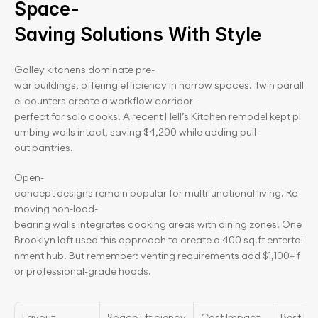
Space-
Saving Solutions With Style
Galley kitchens dominate pre-
war buildings, offering efficiency in narrow spaces. Twin parall
el counters create a workflow corridor—
perfect for solo cooks. A recent Hell’s Kitchen remodel kept pl
umbing walls intact, saving $4,200 while adding pull-
out pantries.
Open-
concept designs remain popular for multifunctional living. Re
moving non-load-
bearing walls integrates cooking areas with dining zones. One 
Brooklyn loft used this approach to create a 400 sq.ft entertai
nment hub. But remember: venting requirements add $1,100+ f
or professional-grade hoods.
Layout
Space Efficiency
Cost Impact
Best For