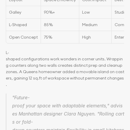
Galley
90%+
Low
Studio 
L-Shaped
85%
Medium
Corner 
Open Concept
75%
High
Entertai
L-
shaped configurations work wonders in corner units. Wrappin
g counters along two walls creates distinct prep and cleanup 
zones. A Queens homeowner added a movable island on cast
ers, gaining 12 sq.ft of workspace without permanent changes
.
"Future-
proof your space with adaptable elements," advis
es Manhattan designer Clara Nguyen. "Rolling cart
s or fold-