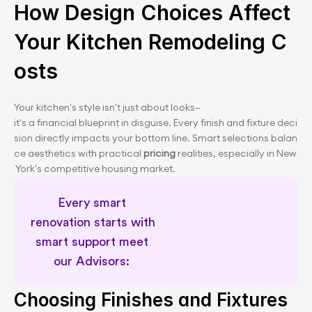
How Design Choices Affect 
Your Kitchen Remodeling C
osts
Your kitchen's style isn't just about looks—
it's a financial blueprint in disguise. Every finish and fixture deci
sion directly impacts your bottom line. Smart selections balan
ce aesthetics with practical 
pricing
 realities, especially in New
 York's competitive housing market.
Every smart 
renovation starts with 
smart support meet 
our Advisors: 
Meet our Renovation Advisors
Choosing Finishes and Fixtures