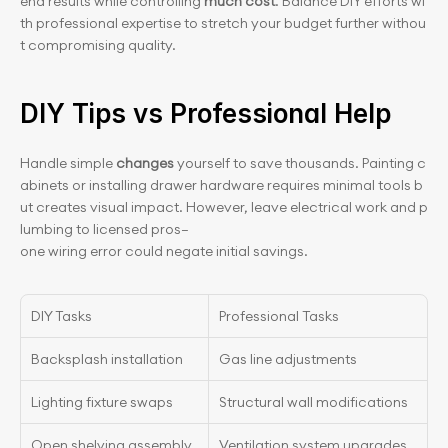
end results while controlling 
much cost
. Balance DIY efforts wi
th professional expertise to stretch your budget further withou
t compromising quality.
DIY Tips vs Professional Help
Handle simple 
changes
 yourself to save thousands. Painting c
abinets or installing drawer hardware requires minimal tools b
ut creates visual impact. However, leave electrical work and p
lumbing to licensed pros—
one wiring error could negate initial savings.
DIY Tasks
Professional Tasks
Backsplash installation
Gas line adjustments
Lighting fixture swaps
Structural wall modifications
Open shelving assembly
Ventilation system upgrades