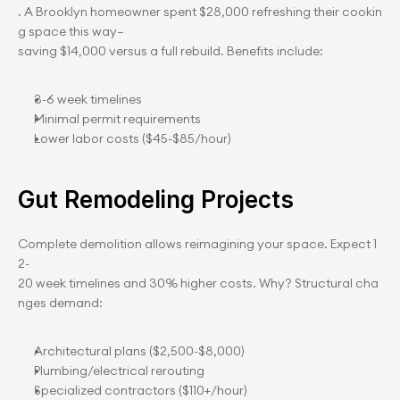
. A Brooklyn homeowner spent $28,000 refreshing their cookin
g space this way—
saving $14,000 versus a full rebuild. Benefits include:
3-6 week timelines
Minimal permit requirements
Lower labor costs ($45-$85/hour)
Gut Remodeling Projects
Complete demolition allows reimagining your space. Expect 1
2-
20 week timelines and 30% higher costs. Why? Structural cha
nges demand:
Architectural plans ($2,500-$8,000)
Plumbing/electrical rerouting
Specialized contractors ($110+/hour)