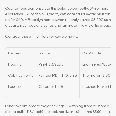
Countertops demonstrate this balance perfectly. While marbl
e screams luxury at $150+/sq.ft, 
laminate
 offers water resistan
ce for $40. A Brooklyn homeowner recently saved $3,200 usin
g quartz near cooking zones and laminate in low-traffic areas.
Consider these finish tiers for key elements:
Element
Budget
Mid-Grade
Flooring
Vinyl ($3/sq.ft)
Engineered Wood ($
Cabinet Fronts
Painted MDF ($90/unit)
Thermofoil ($160)
Faucets
Chrome ($120)
Brushed Nickel ($28
Minor tweaks create major savings. Switching from custom c
abinet pulls ($18/each) to stock hardware ($4) trims $560 on a 