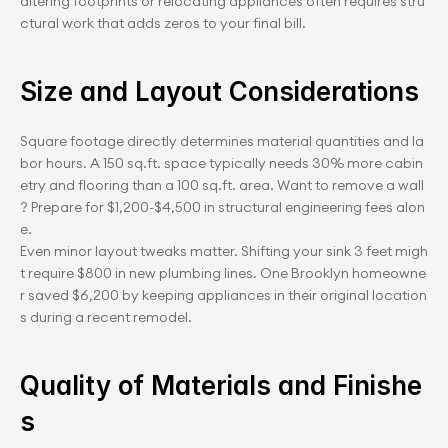
altering footprints or relocating appliances often requires stru
ctural work that adds zeros to your final bill.
Size and Layout Considerations
Square footage directly determines material quantities and la
bor hours. A 150 sq.ft. space typically needs 30% more cabin
etry and flooring than a 100 sq.ft. area. Want to remove a wall
? Prepare for $1,200-$4,500 in structural engineering fees alon
e.
Even minor layout tweaks matter. Shifting your sink 3 feet migh
t require $800 in new plumbing lines. One Brooklyn homeowne
r saved $6,200 by keeping appliances in their original location
s during a recent remodel.
Quality of Materials and Finishe
s