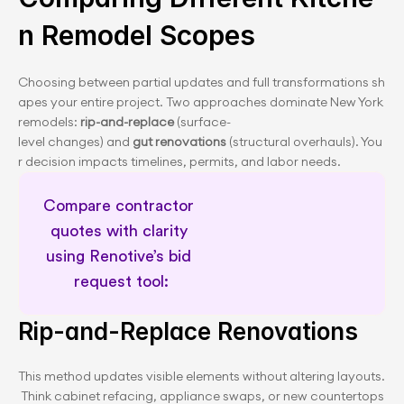
n Remodel Scopes
Choosing between partial updates and full transformations sh
apes your entire project. Two approaches dominate New York 
remodels: 
rip-and-replace
 (surface-
level changes) and 
gut renovations
 (structural overhauls). You
r decision impacts timelines, permits, and labor needs.
Compare contractor 
quotes with clarity 
using Renotive’s bid 
request tool:
Meet our Renovation Advisors
Rip-and-Replace Renovations
This method updates visible elements without altering layouts.
 Think cabinet refacing, appliance swaps, or new countertops