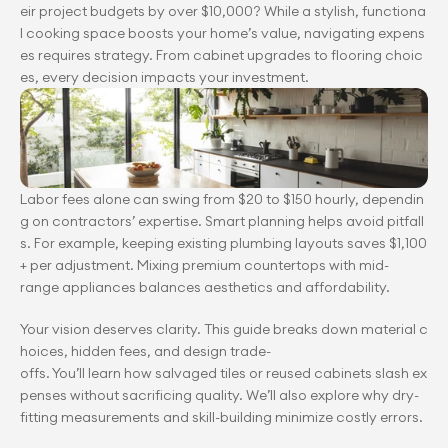
eir project budgets by over $10,000? While a stylish, functiona
l cooking space boosts your home’s value, navigating expens
es requires strategy. From cabinet upgrades to flooring choic
es, every decision impacts your investment.
Labor fees alone can swing from $20 to $150 hourly, dependin
g on contractors’ expertise. Smart planning helps avoid pitfall
s. For example, keeping existing plumbing layouts saves $1,100
+ per adjustment. Mixing premium countertops with mid-
range appliances balances aesthetics and affordability.
Your vision deserves clarity. This guide breaks down material c
hoices, hidden fees, and design trade-
offs. You’ll learn how salvaged tiles or reused cabinets slash ex
penses without sacrificing quality. We’ll also explore why dry-
fitting measurements and skill-building minimize costly errors.